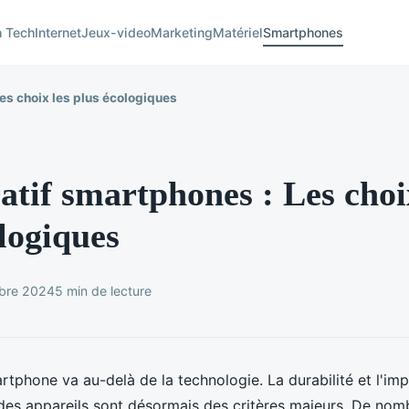
h Tech
Internet
Jeux-video
Marketing
Matériel
Smartphones
es choix les plus écologiques
tif smartphones : Les choi
logiques
obre 2024
5 min de lecture
rtphone va au-delà de la technologie. La durabilité et l'im
des appareils sont désormais des critères majeurs. De nom