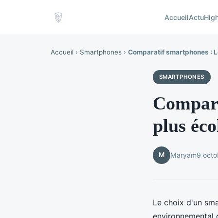
Accueil
Actu
Hig
Accueil
›
Smartphones
›
Comparatif smartphones : L
SMARTPHONES
Compara
plus éco
M
Maryam
9 oct
Le choix d'un sma
environnemental 