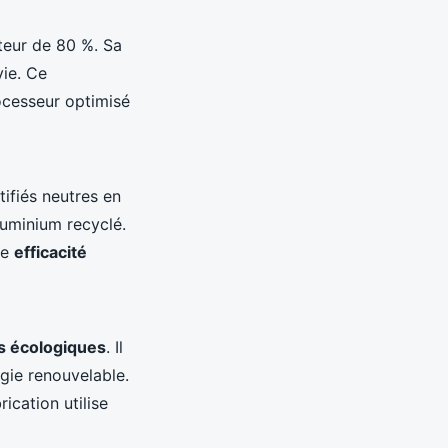
eur de 80 %. Sa
vie. Ce
cesseur optimisé
tifiés neutres en
luminium recyclé.
re
efficacité
es écologiques
. Il
gie renouvelable.
ication utilise