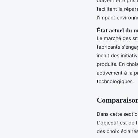
doivent être pris
facilitant la rép
l'impact environn
État actuel du 
Le marché des sm
fabricants s'enga
inclut des initiat
produits. En cho
activement à la p
technologiques.
Comparaison 
Dans cette secti
L'objectif est de 
des choix éclairés