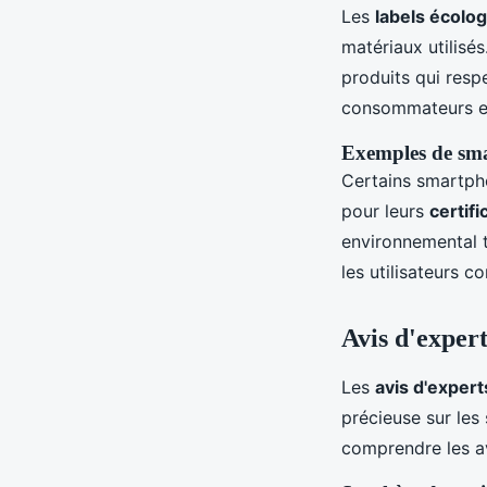
Les
labels écolo
matériaux utilisés
produits qui resp
consommateurs en
Exemples de sma
Certains smartpho
pour leurs
certif
environnemental t
les utilisateurs c
Avis d'expert
Les
avis d'expert
précieuse sur le
comprendre les av