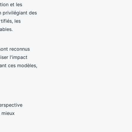
ion et les
 privilégiant des
ifiés, les
ables.
 sont reconnus
iser l'impact
sant ces modèles,
perspective
e mieux