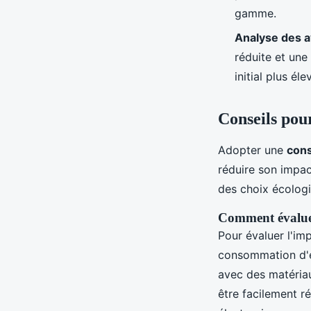
gamme.
Analyse des a
réduite et une
initial plus éle
Conseils pou
Adopter une
con
réduire son impa
des choix écolog
Comment évalue
Pour évaluer l'im
consommation d'én
avec des matériau
être facilement r