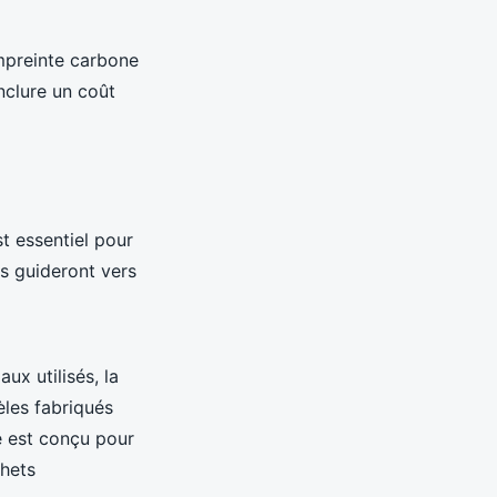
mpreinte carbone
nclure un coût
t essentiel pour
s guideront vers
x utilisés, la
èles fabriqués
e est conçu pour
chets