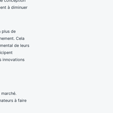
une conception
uent à diminuer
 plus de
nnement. Cela
emental de leurs
icipent
s innovations
e marché.
ateurs à faire