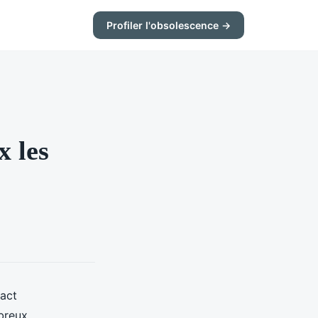
Profiler l'obsolescence →
x les
pact
breux