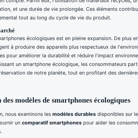
 en compte. Parmi eux, l'utilisation de matériaux recyclés, 
aration, et une durée de vie prolongée. Ces éléments contrib
emental tout au long du cycle de vie du produit.
marché
artphones écologiques est en pleine expansion. De plus en
gent à produire des appareils plus respectueux de l'enviro
ives pour améliorer la durabilité et réduire l'impact environn
isissant un smartphone écologique, les consommateurs part
réservation de notre planète, tout en profitant des dernière
des modèles de smartphones écologiques
on, nous examinons les
modèles durables
disponibles sur l
fournir un
comparatif smartphones
pour aider les consomm
.