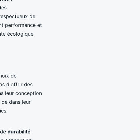
des
 respectueux de
ent performance et
nte écologique
choix de
s d'offrir des
ns leur conception
ide dans leur
ues.
s de
durabilité